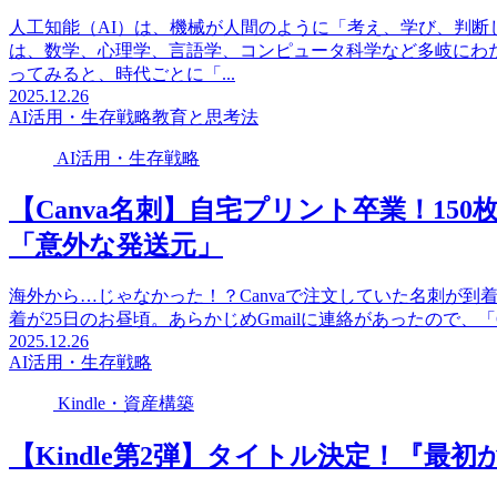
人工知能（AI）は、機械が人間のように「考え、学び、判
は、数学、心理学、言語学、コンピュータ科学など多岐にわ
ってみると、時代ごとに「...
2025.12.26
AI活用・生存戦略
教育と思考法
AI活用・生存戦略
【Canva名刺】自宅プリント卒業！1
「意外な発送元」
海外から…じゃなかった！？Canvaで注文していた名刺が到着し
着が25日のお昼頃。あらかじめGmailに連絡があったので、「Canvaっ
2025.12.26
AI活用・生存戦略
Kindle・資産構築
【Kindle第2弾】タイトル決定！『