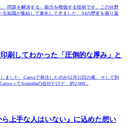
断し、問題を解決する」能力を模倣する技術です。この分野
たる知識が集結して進化してきました。AIの歴史を振り返
50枚印刷してわかった「圧倒的な厚み」と
ました。Canvaで発注したのが12月22日の夜、そして到
てAustraliaの会社だけど、約2,000...
最初から上手な人はいない』に込めた想い