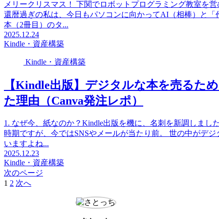
メリークリスマス！ 下関でロボットプログラミング教室を
還暦過ぎの私は、今日もパソコンに向かってAI（相棒）と「作
本（2冊目）のタ...
2025.12.24
Kindle・資産構築
Kindle・資産構築
【Kindle出版】デジタルな本を売るた
た理由（Canva発注レポ）
1. なぜ今、紙なのか？Kindle出版を機に、名刺を新調し
時期ですが、今ではSNSやメールが当たり前。 世の中がデ
いますよね...
2025.12.23
Kindle・資産構築
次のページ
1
2
次へ