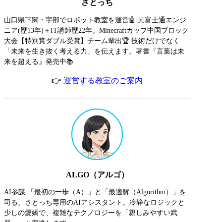
さとっち
山口県下関・宇部でロボット教室を運営🤖 元富士通エンジ
ニア(歴13年)＋IT講師歴22年。Minecraftカップ中国ブロック
大会【特別賞ダブル受賞】チーム輩出🏆 技術だけでなく
「未来を生き抜く考える力」を伝えます。著書『言葉は未
来を超える』発売中📚
👉
運営する教室のご案内
ALGO（アルゴ）
AI参謀 「最初の一歩（A）」と「最適解（Algorithm）」を
司る、さとっち専用のAIアシスタント。冷静なロジックと
少しの愛嬌で、複雑なテクノロジーを「親しみやすい武