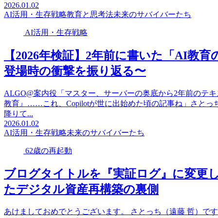
2026.01.02
AI活用・生存戦略
教育と思考法
未来のサバイバーたち
AI活用・生存戦略
【2026年検証】2年前に書いた「AI教育
登場時の衝撃を振り返る〜
ALGO@案内役「マスター、サーバーの奥底から2年前のテ
教育』……これ、Copilotが世に出始めた頃の記事ね」さとっ
降りて...
2026.01.02
AI活用・生存戦略
未来のサバイバーたち
62歳の再起動
ブログタイトルを『実証ログ』に変更し
たデジタル資産再構築の裏側
あけましておめでとうございます。 さとっち（遠藤 哲）です