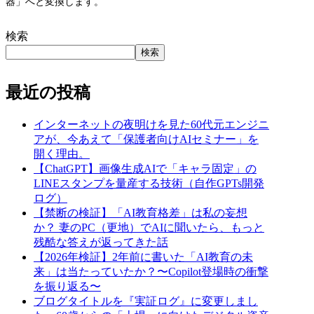
器」へと変換します。
検索
検索
最近の投稿
インターネットの夜明けを見た60代元エンジニ
アが、今あえて「保護者向けAIセミナー」を
開く理由。
【ChatGPT】画像生成AIで「キャラ固定」の
LINEスタンプを量産する技術（自作GPTs開発
ログ）
【禁断の検証】「AI教育格差」は私の妄想
か？ 妻のPC（更地）でAIに聞いたら、もっと
残酷な答えが返ってきた話
【2026年検証】2年前に書いた「AI教育の未
来」は当たっていたか？〜Copilot登場時の衝撃
を振り返る〜
ブログタイトルを『実証ログ』に変更しまし