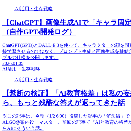
AI活用・生存戦略
【ChatGPT】画像生成AIで「キャラ
（自作GPTs開発ログ）
ChatGPT(GPTs)とDALL-E 3を使って、キャラクター
接学習させるのではなく、プロンプト生成と画像生成を疎結
ブルの仕様を公開します。
2026.01.05
AI活用・生存戦略
AI活用・生存戦略
【禁断の検証】「AI教育格差」は私の妄
ら、もっと残酷な答えが返ってきた話
※この記事は、今朝（1/2 6:00）投稿した記事の「解決編
ALGO@案内役「マスター、前回の記事で『AIと教育の格
らAIにそういう話...