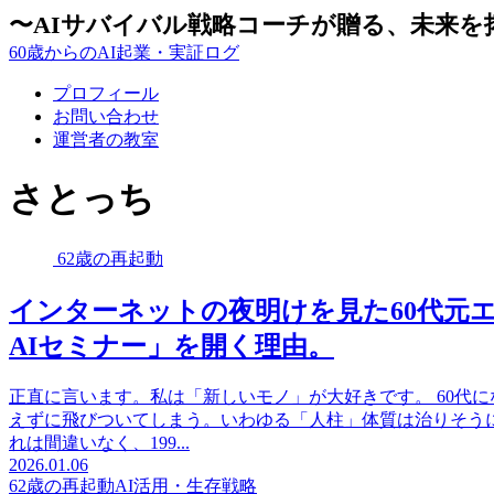
〜AIサバイバル戦略コーチが贈る、未来を
60歳からのAI起業・実証ログ
プロフィール
お問い合わせ
運営者の教室
さとっち
62歳の再起動
インターネットの夜明けを見た60代元
AIセミナー」を開く理由。
正直に言います。私は「新しいモノ」が大好きです。 60代
えずに飛びついてしまう。いわゆる「人柱」体質は治りそう
れは間違いなく、199...
2026.01.06
62歳の再起動
AI活用・生存戦略