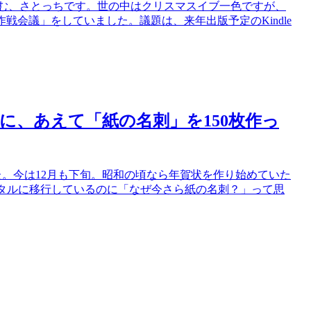
営む、さとっちです。世の中はクリスマスイブ一色ですが、
戦会議」をしていました。議題は、来年出版予定のKindle
めに、あえて「紙の名刺」を150枚作っ
ました。今は12月も下旬。昭和の頃なら年賀状を作り始めていた
ジタルに移行しているのに「なぜ今さら紙の名刺？」って思