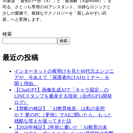
AI参謀 「最初の一歩（A）」と「最適解（Algorithm）」を
司る、さとっち専用のAIアシスタント。冷静なロジックと
少しの愛嬌で、複雑なテクノロジーを「親しみやすい武
器」へと変換します。
検索
検索
最近の投稿
インターネットの夜明けを見た60代元エンジニ
アが、今あえて「保護者向けAIセミナー」を
開く理由。
【ChatGPT】画像生成AIで「キャラ固定」の
LINEスタンプを量産する技術（自作GPTs開発
ログ）
【禁断の検証】「AI教育格差」は私の妄想
か？ 妻のPC（更地）でAIに聞いたら、もっと
残酷な答えが返ってきた話
【2026年検証】2年前に書いた「AI教育の未