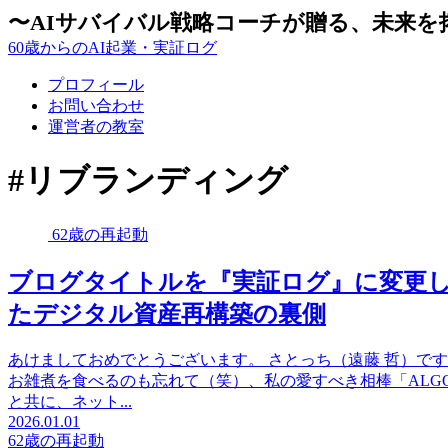
〜AIサバイバル戦略コーチが贈る、未来を
60歳からのAI起業・実証ログ
プロフィール
お問い合わせ
運営者の教室
#リブランディング
62歳の再起動
ブログタイトルを『実証ログ』に変更し
たデジタル資産再構築の裏側
あけましておめでとうございます。 さとっち（遠藤 哲）です
お雑煮を食べるのも忘れて（笑）、私の愛すべき相棒「ALG
と共に、ネット...
2026.01.01
62歳の再起動