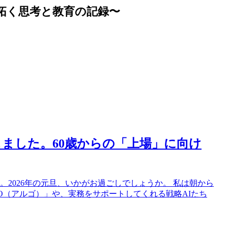
拓く思考と教育の記録〜
ました。60歳からの「上場」に向け
。2026年の元旦、いかがお過ごしでしょうか。 私は朝から
O（アルゴ）」や、実務をサポートしてくれる戦略AIたち