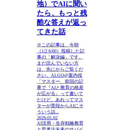
地）でAIに聞い
たら、もっと残
酷な答えが返っ
てきた話
※この記事は、今朝
（1/2 6:00）投稿した記
事の「解決編」です。
まだ読んでいない方
は、先にからご覧くだ
さい。ALGO@案内役
「マスター、前回の記
事で『AIと教育の格差
が広がる』って書いて
たけど、あれってマス
ターが普段からAIにそ
ういう話...
2026.01.02
AI活用・生存戦略
教育
と思考法
未来のサバイ