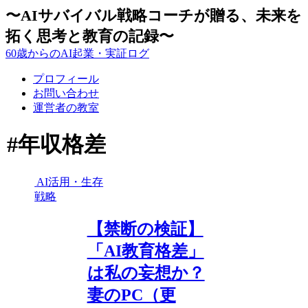
〜AIサバイバル戦略コーチが贈る、未来を
拓く思考と教育の記録〜
60歳からのAI起業・実証ログ
プロフィール
お問い合わせ
運営者の教室
#年収格差
AI活用・生存
戦略
【禁断の検証】
「AI教育格差」
は私の妄想か？
妻のPC（更