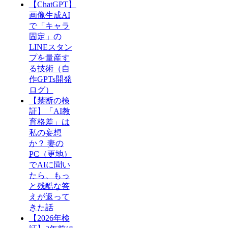
【ChatGPT】
画像生成AI
で「キャラ
固定」の
LINEスタン
プを量産す
る技術（自
作GPTs開発
ログ）
【禁断の検
証】「AI教
育格差」は
私の妄想
か？ 妻の
PC（更地）
でAIに聞い
たら、もっ
と残酷な答
えが返って
きた話
【2026年検