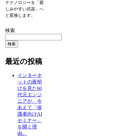
テクノロジーを「親
しみやすい武器」へ
と変換します。
検索
検索
最近の投稿
インターネ
ットの夜明
けを見た60
代元エンジ
ニアが、今
あえて「保
護者向けAI
セミナー」
を開く理
由。