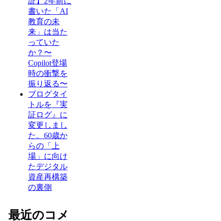
証】2年前に
書いた「AI
教育の未
来」は当た
っていた
か？〜
Copilot登場
時の衝撃を
振り返る〜
ブログタイ
トルを『実
証ログ』に
変更しまし
た。60歳か
らの「上
場」に向け
たデジタル
資産再構築
の裏側
最近のコメ