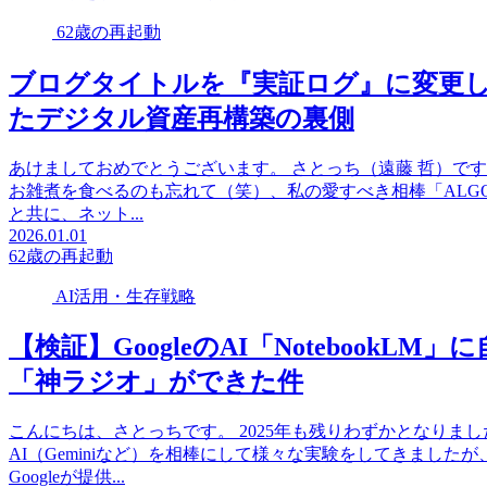
62歳の再起動
ブログタイトルを『実証ログ』に変更し
たデジタル資産再構築の裏側
あけましておめでとうございます。 さとっち（遠藤 哲）です
お雑煮を食べるのも忘れて（笑）、私の愛すべき相棒「ALG
と共に、ネット...
2026.01.01
62歳の再起動
AI活用・生存戦略
【検証】GoogleのAI「Notebook
「神ラジオ」ができた件
こんにちは、さとっちです。 2025年も残りわずかとなり
AI（Geminiなど）を相棒にして様々な実験をしてきまし
Googleが提供...