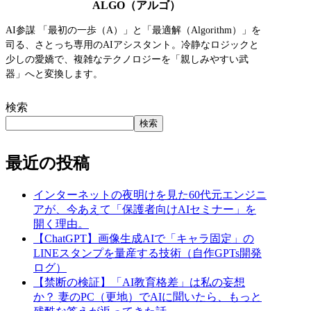
ALGO（アルゴ）
AI参謀 「最初の一歩（A）」と「最適解（Algorithm）」を
司る、さとっち専用のAIアシスタント。冷静なロジックと
少しの愛嬌で、複雑なテクノロジーを「親しみやすい武
器」へと変換します。
検索
検索
最近の投稿
インターネットの夜明けを見た60代元エンジニ
アが、今あえて「保護者向けAIセミナー」を
開く理由。
【ChatGPT】画像生成AIで「キャラ固定」の
LINEスタンプを量産する技術（自作GPTs開発
ログ）
【禁断の検証】「AI教育格差」は私の妄想
か？ 妻のPC（更地）でAIに聞いたら、もっと