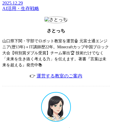
2025.12.29
AI活用・生存戦略
さとっち
山口県下関・宇部でロボット教室を運営🤖 元富士通エンジ
ニア(歴13年)＋IT講師歴22年。Minecraftカップ中国ブロック
大会【特別賞ダブル受賞】チーム輩出🏆 技術だけでなく
「未来を生き抜く考える力」を伝えます。著書『言葉は未
来を超える』発売中📚
👉
運営する教室のご案内