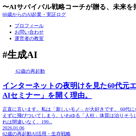
〜AIサバイバル戦略コーチが贈る、未来を
60歳からのAI起業・実証ログ
プロフィール
お問い合わせ
運営者の教室
#生成AI
62歳の再起動
インターネットの夜明けを見た60代元
AIセミナー」を開く理由。
正直に言います。私は「新しいモノ」が大好きです。 60代
えずに飛びついてしまう。いわゆる「人柱」体質は治りそう
れは間違いなく、199...
2026.01.06
62歳の再起動
AI活用・生存戦略