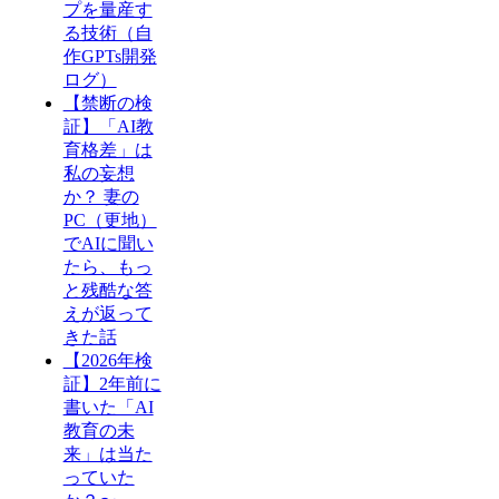
プを量産す
る技術（自
作GPTs開発
ログ）
【禁断の検
証】「AI教
育格差」は
私の妄想
か？ 妻の
PC（更地）
でAIに聞い
たら、もっ
と残酷な答
えが返って
きた話
【2026年検
証】2年前に
書いた「AI
教育の未
来」は当た
っていた