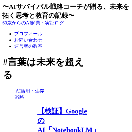
〜AIサバイバル戦略コーチが贈る、未来を
拓く思考と教育の記録〜
60歳からのAI起業・実証ログ
プロフィール
お問い合わせ
運営者の教室
#言葉は未来を超え
る
AI活用・生存
戦略
【検証】Google
の
AI「NotebookLM」