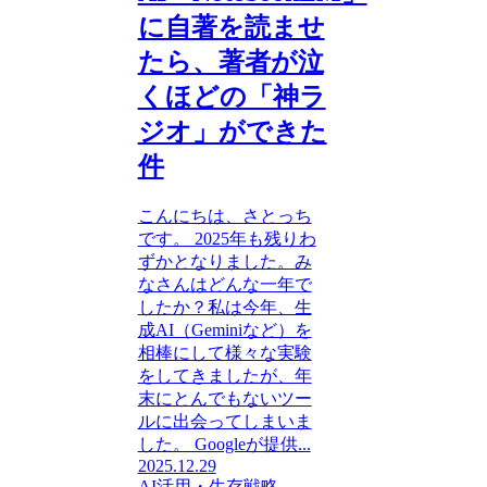
に自著を読ませ
たら、著者が泣
くほどの「神ラ
ジオ」ができた
件
こんにちは、さとっち
です。 2025年も残りわ
ずかとなりました。み
なさんはどんな一年で
したか？私は今年、生
成AI（Geminiなど）を
相棒にして様々な実験
をしてきましたが、年
末にとんでもないツー
ルに出会ってしまいま
した。 Googleが提供...
2025.12.29
AI活用・生存戦略