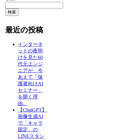
検索
最近の投稿
インターネ
ットの夜明
けを見た60
代元エンジ
ニアが、今
あえて「保
護者向けAI
セミナー」
を開く理
由。
【ChatGPT】
画像生成AI
で「キャラ
固定」の
LINEスタン