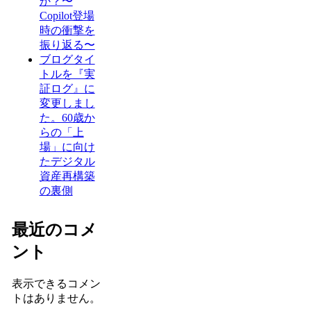
か？〜
Copilot登場
時の衝撃を
振り返る〜
ブログタイ
トルを『実
証ログ』に
変更しまし
た。60歳か
らの「上
場」に向け
たデジタル
資産再構築
の裏側
最近のコメ
ント
表示できるコメン
トはありません。