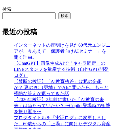
検索
検索
最近の投稿
インターネットの夜明けを見た60代元エンジニ
アが、今あえて「保護者向けAIセミナー」を
開く理由。
【ChatGPT】画像生成AIで「キャラ固定」の
LINEスタンプを量産する技術（自作GPTs開発
ログ）
【禁断の検証】「AI教育格差」は私の妄想
か？ 妻のPC（更地）でAIに聞いたら、もっと
残酷な答えが返ってきた話
【2026年検証】2年前に書いた「AI教育の未
来」は当たっていたか？〜Copilot登場時の衝撃
を振り返る〜
ブログタイトルを『実証ログ』に変更しまし
た。60歳からの「上場」に向けたデジタル資産