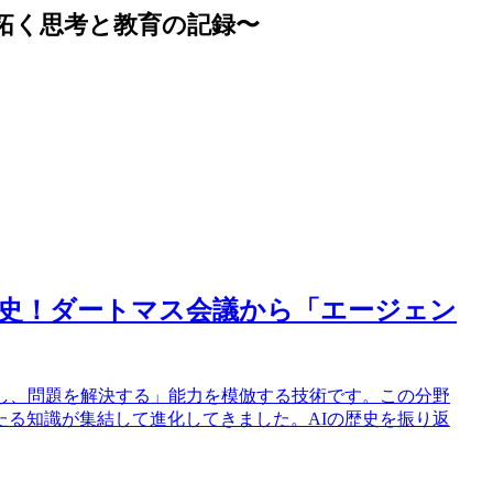
拓く思考と教育の記録〜
歴史！ダートマス会議から「エージェン
断し、問題を解決する」能力を模倣する技術です。この分野
たる知識が集結して進化してきました。AIの歴史を振り返