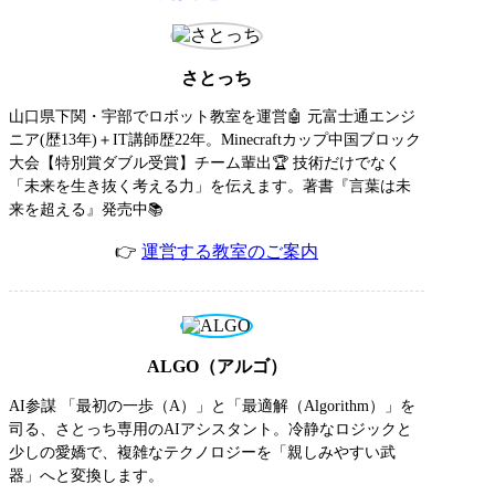
さとっち
山口県下関・宇部でロボット教室を運営🤖 元富士通エンジ
ニア(歴13年)＋IT講師歴22年。Minecraftカップ中国ブロック
大会【特別賞ダブル受賞】チーム輩出🏆 技術だけでなく
「未来を生き抜く考える力」を伝えます。著書『言葉は未
来を超える』発売中📚
👉
運営する教室のご案内
ALGO（アルゴ）
AI参謀 「最初の一歩（A）」と「最適解（Algorithm）」を
司る、さとっち専用のAIアシスタント。冷静なロジックと
少しの愛嬌で、複雑なテクノロジーを「親しみやすい武
器」へと変換します。