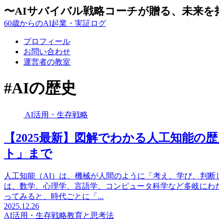
〜AIサバイバル戦略コーチが贈る、未来を
60歳からのAI起業・実証ログ
プロフィール
お問い合わせ
運営者の教室
#AIの歴史
AI活用・生存戦略
【2025最新】図解でわかる人工知能の
ト」まで
人工知能（AI）は、機械が人間のように「考え、学び、判
は、数学、心理学、言語学、コンピュータ科学など多岐にわ
ってみると、時代ごとに「...
2025.12.26
AI活用・生存戦略
教育と思考法