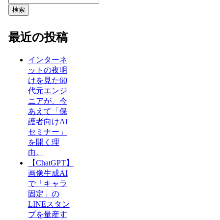
検索
最近の投稿
インターネ
ットの夜明
けを見た60
代元エンジ
ニアが、今
あえて「保
護者向けAI
セミナー」
を開く理
由。
【ChatGPT】
画像生成AI
で「キャラ
固定」の
LINEスタン
プを量産す