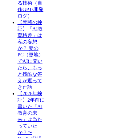
る技術（自
作GPTs開発
ログ）
【禁断の検
証】「AI教
育格差」は
私の妄想
か？ 妻の
PC（更地）
でAIに聞い
たら、もっ
と残酷な答
えが返って
きた話
【2026年検
証】2年前に
書いた「AI
教育の未
来」は当た
っていた
か？〜