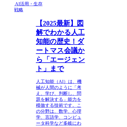
AI活用・生存
戦略
【2025最新】図
解でわかる人工
知能の歴史！ダ
ートマス会議か
ら「エージェン
ト」まで
人工知能（AI）は、機
械が人間のように「考
え、学び、判断し、問
題を解決する」能力を
模倣する技術です。こ
の分野は、数学、心理
学、言語学、コンピュ
ータ科学など多岐にわ