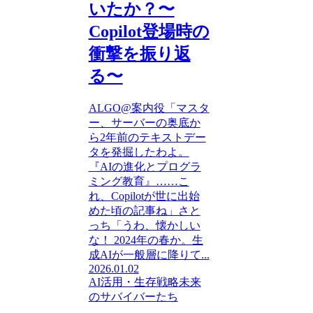
いたか？〜
Copilot登場時の
衝撃を振り返
る〜
ALGO@案内役「マスタ
ー、サーバーの奥底か
ら2年前のテキストデー
タを発掘したわよ。
『AIの進化とプログラ
ミング教育』……こ
れ、Copilotが世に出始
めた頃の記事ね」さと
っち「うわ、懐かしい
な！ 2024年の春か。生
成AIが一般層に降りて...
2026.01.02
AI活用・生存戦略
未来
のサバイバーたち