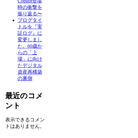
Copilot登場
時の衝撃を
振り返る〜
ブログタイ
トルを『実
証ログ』に
変更しまし
た。60歳か
らの「上
場」に向け
たデジタル
資産再構築
の裏側
最近のコメ
ント
表示できるコメン
トはありません。