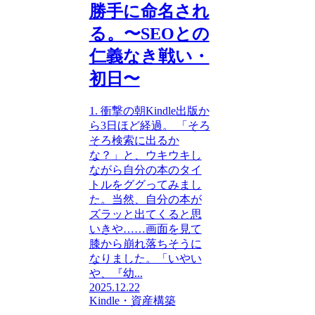
勝手に命名され
る。〜SEOとの
仁義なき戦い・
初日〜
1. 衝撃の朝Kindle出版か
ら3日ほど経過。 「そろ
そろ検索に出るか
な？」と、ウキウキし
ながら自分の本のタイ
トルをググってみまし
た。当然、自分の本が
ズラッと出てくると思
いきや……画面を見て
膝から崩れ落ちそうに
なりました。「いやい
や、『幼...
2025.12.22
Kindle・資産構築