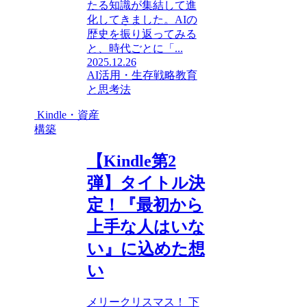
たる知識が集結して進
化してきました。AIの
歴史を振り返ってみる
と、時代ごとに「...
2025.12.26
AI活用・生存戦略
教育
と思考法
Kindle・資産
構築
【Kindle第2
弾】タイトル決
定！『最初から
上手な人はいな
い』に込めた想
い
メリークリスマス！ 下