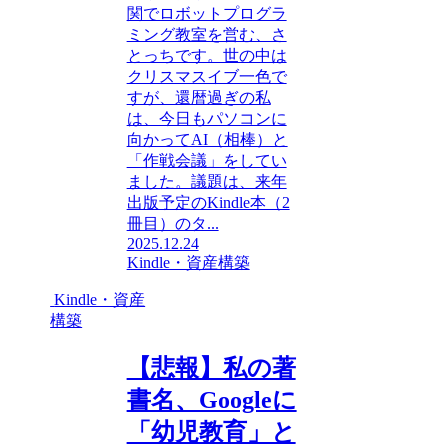
関でロボットプログラ
ミング教室を営む、さ
とっちです。世の中は
クリスマスイブ一色で
すが、還暦過ぎの私
は、今日もパソコンに
向かってAI（相棒）と
「作戦会議」をしてい
ました。議題は、来年
出版予定のKindle本（2
冊目）のタ...
2025.12.24
Kindle・資産構築
Kindle・資産
構築
【悲報】私の著
書名、Googleに
「幼児教育」と